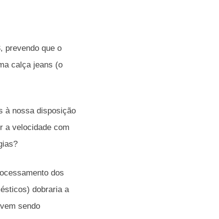
3, prevendo que o
ma calça jeans (o
s à nossa disposição
r a velocidade com
gias?
processamento dos
sticos) dobraria a
á vem sendo