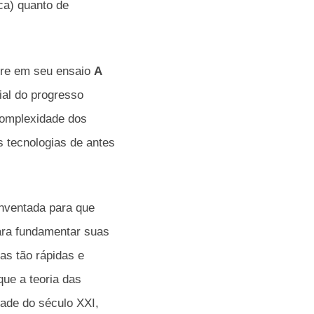
ca) quanto de
oore em seu ensaio
A
ial do progresso
complexidade dos
s tecnologias de antes
inventada para que
para fundamentar suas
as tão rápidas e
que a teoria das
tade do século XXI,