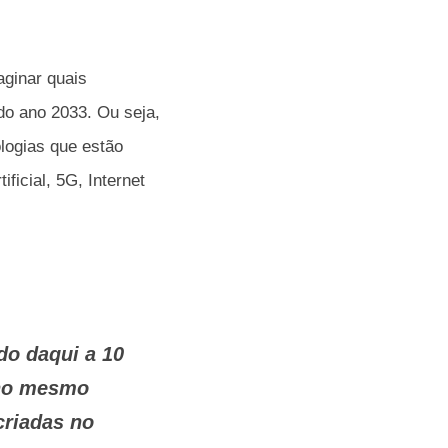
aginar quais
do ano 2033. Ou seja,
logias que estão
ficial, 5G, Internet
do daqui a 10
 no mesmo
criadas no