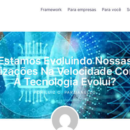
Framework
Para empresas
Para você
S
Estamos Evoluindo Nossa
izações Na Velocidade C
A Tecnologia Evolui?
POR
LUIZ C. PARZIANELLO