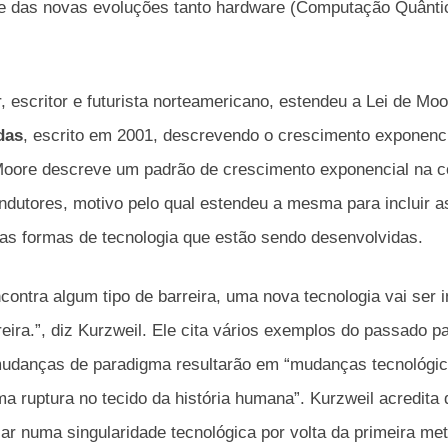
te das novas evoluções tanto hardware (Computação Quânti
 escritor e futurista norteamericano, estendeu a Lei de M
das
, escrito em 2001, descrevendo o crescimento exponenc
e Moore descreve um padrão de crescimento exponencial na 
ondutores, motivo pelo qual estendeu a mesma para incluir a
ovas formas de tecnologia que estão sendo desenvolvidas.
ontra algum tipo de barreira, uma nova tecnologia vai ser 
ira.”, diz Kurzweil. Ele cita vários exemplos do passado 
mudanças de paradigma resultarão em “mudanças tecnológic
a ruptura no tecido da história humana”. Kurzweil acredita 
ar numa singularidade tecnológica por volta da primeira me