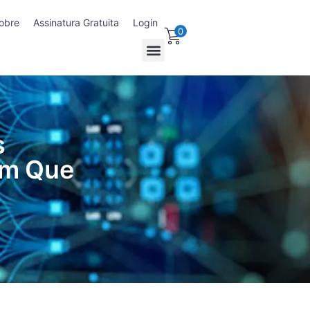
obre
Assinatura Gratuita
Login
0
s
om Que