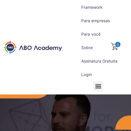
Pular
Framework
para
o
Para empresas
conteúdo
Para você
0
Sobre
Assinatura Gratuita
Login
Para empresas
Para você
Assinatura Gratuita