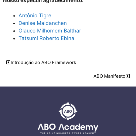
Nosso especial agradecimento:
Antônio Tigre
Denise Maidanchen
Glauco Milhomem Balthar
Tatsumi Roberto Ebina
Introdução ao ABO Framework
ABO Manifesto