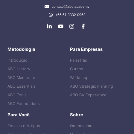
contato@abo.academy
+55 51 3332-0963
Metodologia
Para Empresas
Introdução
Palestras
ABO History
Cursos
ABO Manifesto
Workshops
ABO Essentials
ABO Strategic Planning
ABO Tools
ABO BA Experience
ABO Foundations
Para Você
Sobre
Ensaios e Artigos
Quem somos