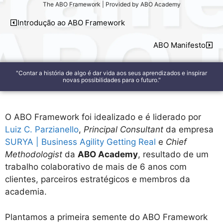
The ABO Framework | Provided by ABO Academy
Introdução ao ABO Framework
ABO Manifesto
"Contar a história de algo é dar vida aos seus aprendizados e inspirar
novas possibilidades para o futuro."
O ABO Framework foi idealizado e é liderado por
Luiz C. Parzianello
,
Principal Consultant
da empresa
SURYA | Business Agility Getting Real
e
Chief
Methodologist
da
ABO Academy
, resultado de um
trabalho colaborativo de mais de 6 anos com
clientes, parceiros estratégicos e membros da
academia.
Plantamos a primeira semente do ABO Framework