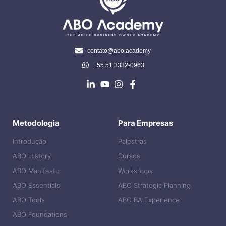
contato@abo.academy
+55 51 3332-0963
Metodologia
Para Empresas
Introdução
Palestras
ABO History
Cursos
ABO Manifesto
Workshops
ABO Essentials
ABO Strategic Planning
ABO Tools
ABO BA Experience
ABO Foundations