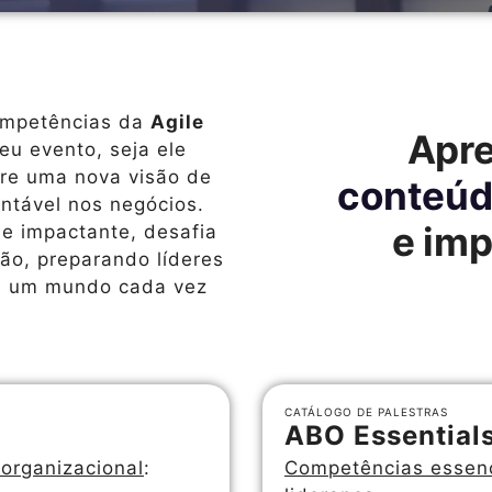
ompetências da
Agile
Apr
eu evento, seja ele
ire uma nova visão de
conteúd
ntável nos negócios.
e imp
e impactante, desafia
tão, preparando líderes
de um mundo cada vez
CATÁLOGO DE PALESTRAS
ABO Essential
organizacional
:
Competências essenc