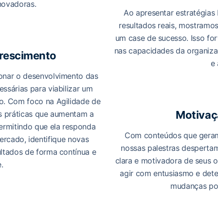
novadoras.
Ao apresentar estratégias
resultados reais, mostramo
um case de sucesso. Isso for
nas capacidades da organiza
crescimento
e 
ionar o desenvolvimento das
ssárias para viabilizar um
do. Com foco na Agilidade de
Motivaç
s práticas que aumentam a
ermitindo que ela responda
Com conteúdos que geram 
rcado, identifique novas
nossas palestras despertam
ltados de forma contínua e
clara e motivadora de seus o
e.
agir com entusiasmo e det
mudanças pos