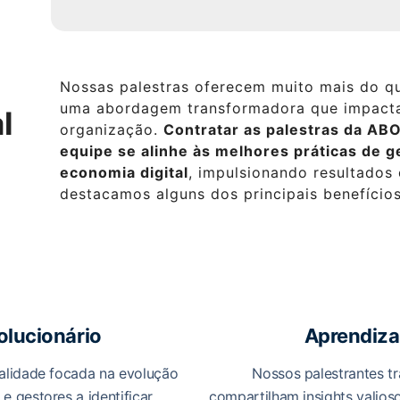
Nossas palestras oferecem muito mais do q
uma abordagem transformadora que impacta
l
organização.
Contratar as palestras da AB
equipe se alinhe às melhores práticas de g
economia digital
, impulsionando resultados 
destacamos alguns dos principais benefício
lucionário
Aprendizad
lidade focada na evolução
Nossos palestrantes t
e gestores a identificar
compartilham insights valios