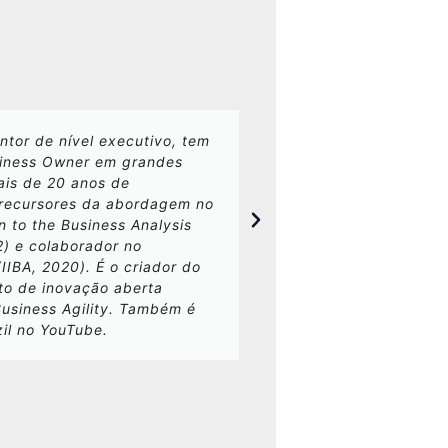
Ma
Cof
Bus
entor de nível executivo, tem
Especialista em est
siness Owner em grandes
Propaganda, especi
ais de 20 anos de
Ciência da Computa
precursores da abordagem no
projetos de agilida
n to the Business Analysis
Um incentivador, es
2) e colaborador no
presentes no papel
IIBA, 2020). É o criador do
para a nova economi
to de inovação aberta
pensamentos Lean, Á
Business Agility. Também é
inspiradores e cata
zil no YouTube.