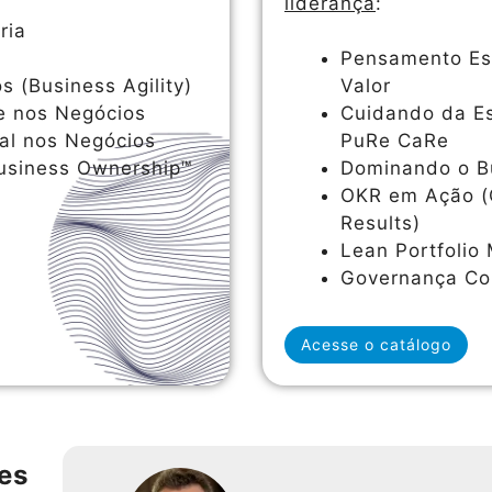
liderança
:
ria
Pensamento Est
s (Business Agility)
Valor
e nos Negócios
Cuidando da Es
al nos Negócios
PuRe CaRe
Business Ownership™
Dominando o B
OKR em Ação (
Results)
Lean Portfoli
Governança Cor
Acesse o catálogo
es