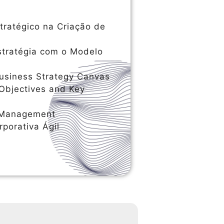
ratégico na Criação de
tratégia com o Modelo
usiness Strategy Canvas
Objectives and Key
o Management
porativa Ágil