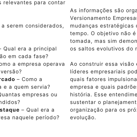
is relevantes para contar
As informações são org
Versionamento Empresar
s a serem considerados,
mudanças estratégicas 
tempo. O objetivo não é
tomada, mas sim demonst
os saltos evolutivos do 
 Qual era a principal
ção em cada fase?
omo a empresa operava
Ao construir essa visão
 versão?
líderes empresariais p
rcado
– Como a
quais fatores impulsion
a e a quem servia?
empresa e quais padrõe
Quantas empresas ou
história. Esse entendim
ndidos?
sustentar o planejament
estaque
– Qual era a
organização para os pró
resa naquele período?
evolução.