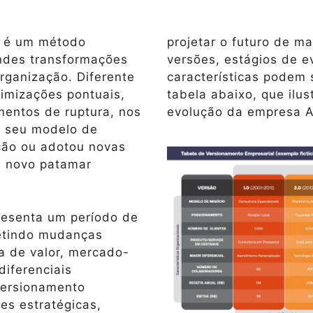
l é um método
projetar o futuro de ma
ndes transformações
versões, estágios de e
rganização. Diferente
características podem 
timizações pontuais,
tabela abaixo, que ilus
entos de ruptura, nos
evolução da empresa AB
u seu modelo de
ção ou adotou novas
m novo patamar
resenta um período de
letindo mudanças
ta de valor, mercado-
diferenciais
Versionamento
es estratégicas,