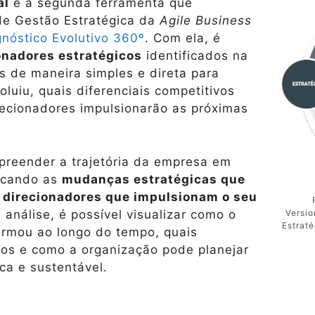
al
é a segunda ferramenta que
e Gestão Estratégica da
Agile Business
gnóstico Evolutivo 360º
. Com ela, é
ionadores estratégicos
identificados na
os de maneira simples e direta para
luiu, quais diferenciais competitivos
recionadores impulsionarão as próximas
preender a trajetória da empresa em
ficando as
mudanças estratégicas que
 direcionadores que impulsionam o seu
 análise, é possível visualizar como o
Versio
Estrat
ormou ao longo do tempo, quais
dos e como a organização pode planejar
ca e sustentável.