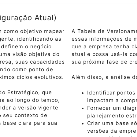
iguração Atual)
em como objetivo mapear
A Tabela de Versioname
gente, identificando as
essas informações de m
e definem o negócio
que a empresa tenha cl
 uma visão objetiva do
atual e possa usá-la c
resa, suas capacidades
sua próxima fase de cr
vindo como ponto de
ximos ciclos evolutivos.
Além disso, a análise d
do Estratégico, que
Identificar pontos
sa ao longo do tempo,
impactam a compe
nder a versão vigente
Fornecer um diagn
o seu contexto de
planejamento estr
 base clara para sua
Criar uma base só
versões da empre