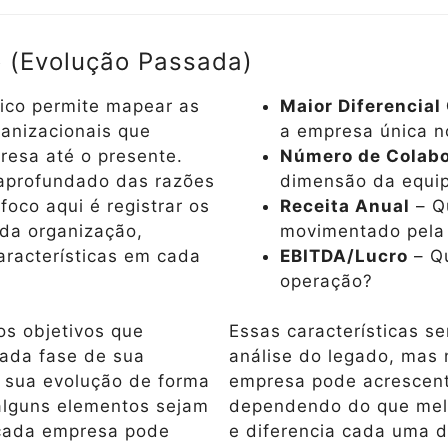
o (Evolução Passada)
gico permite mapear as
Maior Diferencial
ganizacionais que
a empresa única 
resa até o presente.
Número de Colab
 aprofundado das razões
dimensão da equi
oco aqui é registrar os
Receita Anual
– Qu
da organização,
movimentado pela
aracterísticas em cada
EBITDA/Lucro
– Qu
operação?
os objetivos que
Essas características s
ada fase de sua
análise do legado, mas
r sua evolução de forma
empresa pode acrescent
alguns elementos sejam
dependendo do que melh
 cada empresa pode
e diferencia cada uma d