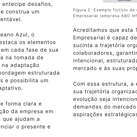
 antecipe desafios,
Figura 2: Exemplo fictício d
 e construa um
Empresarial (empresa ABO Infi
entável.
Acreditamos que esta 
ceano Azul, o
Empresarial é capaz de
estaca os elementos
sucinta a trajetória or
 em cada fase de sua
colaboradores, garanti
nça na tomada de
intencional, estrutura
 na adaptação
mercado e às suas próp
bordagem estruturada
 e possibilita um
Com essa estrutura, a
aptativo.
sua trajetória organiza
evolução seja intencion
e forma clara e
demandas do mercado e
lução da empresa em
aspirações estratégica
s que ajudam a
nciar o presente e