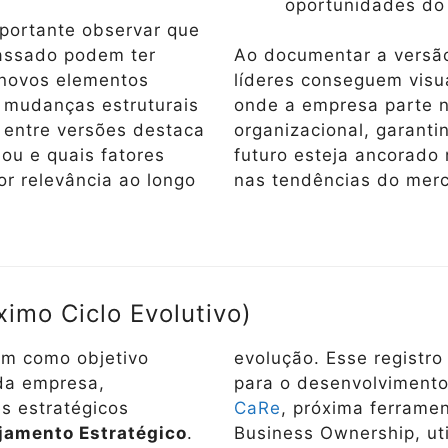
oportunidades do
mportante observar que
passado podem ter
Ao documentar a versão
 novos elementos
líderes conseguem visu
o mudanças estruturais
onde a empresa parte 
o entre versões destaca
organizacional, garant
ou e quais fatores
futuro esteja ancorado 
r relevância ao longo
nas tendências do mer
ximo Ciclo Evolutivo)
em como objetivo
evolução. Esse registr
 da empresa,
para o desenvolviment
es estratégicos
CaRe
, próxima ferrame
jamento Estratégico
.
Business Ownership, uti