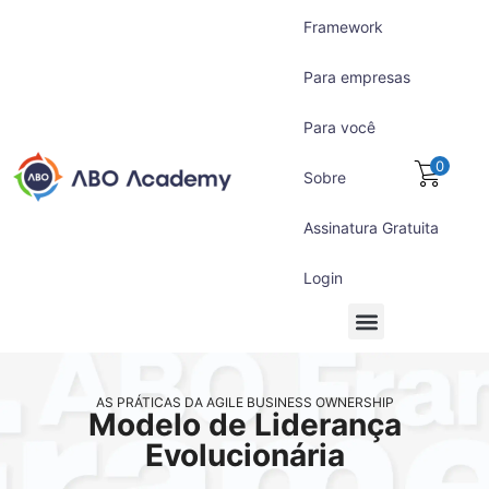
Framework
Para empresas
Para você
0
Sobre
Assinatura Gratuita
Login
Para empresas
Para você
Assinatura Gratuita
AS PRÁTICAS DA AGILE BUSINESS OWNERSHIP
Modelo de Liderança
Evolucionária