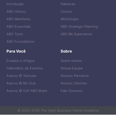
Introdução
Palestras
ABO History
Cursos
ABO Manifesto
Workshops
ABO Essentials
ABO Strategic Planning
ABO Tools
ABO BA Experience
ABO Foundations
Para Você
Sobre
Ensaios e Artigos
Quem somos
Calendário de Eventos
Nossa Equipe
Acervo @ Youtube
Nossos Parceiros
Acervo @ BA Club
Nossos Clientes
Acervo @ CoP ABO Brasil
Fale Conosco
© 2020-2026 The Agile Business Owner Academy