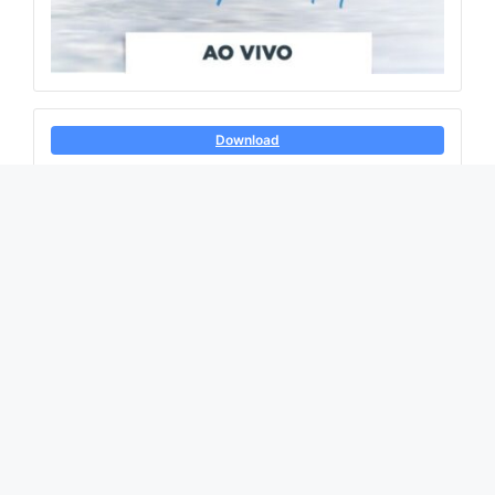
Download
Download
19
Arquivos
10
Tamanho do Arquivo
3.51 MB
Data de Criação
17/06/2024
Ultima Atualização
13/09/2024