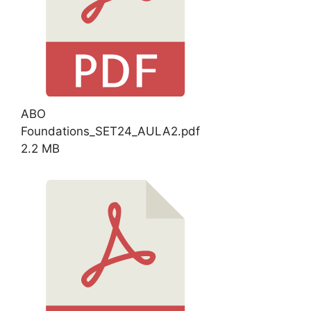
ABO
Foundations_SET24_AULA2.pdf
2.2 MB
Download