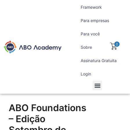
Framework
Para empresas
Para você
0
Sobre
Assinatura Gratuita
Login
Para empresas
Para você
Assinatura Gratuita
ABO Foundations
– Edição
Setembro de