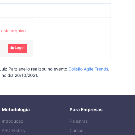
27/10/2021
 este arquivo.
Login
uiz Parzianello realizou no evento
Colisão Agile Trends
,
no dia 26/10/2021.
Metodologia
Para Empresas
Introdução
Palestras
ABO History
Cursos