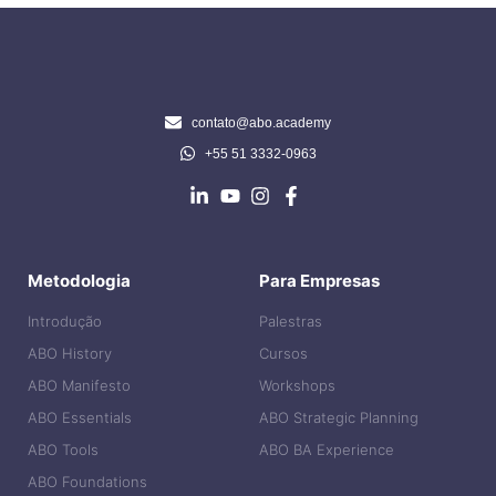
contato@abo.academy
+55 51 3332-0963
Metodologia
Para Empresas
Introdução
Palestras
ABO History
Cursos
ABO Manifesto
Workshops
ABO Essentials
ABO Strategic Planning
ABO Tools
ABO BA Experience
ABO Foundations