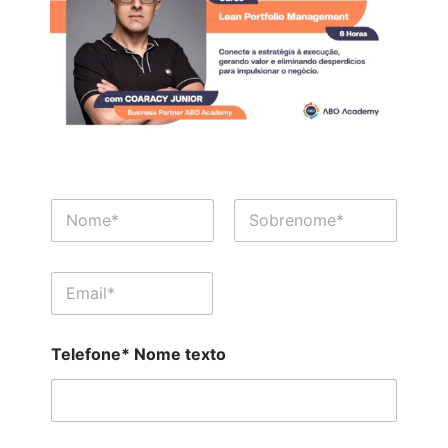
N
o
m
Nome
Sobrenome
e
E
*
-
m
a
Telefone* Nome texto
i
l
*