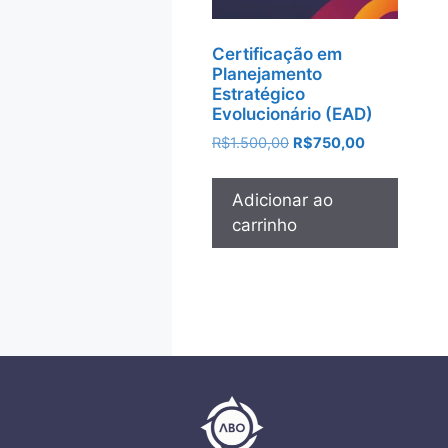
Certificação em
Planejamento
Estratégico
Evolucionário (EAD)
R$
1.500,00
R$
750,00
Adicionar ao
carrinho