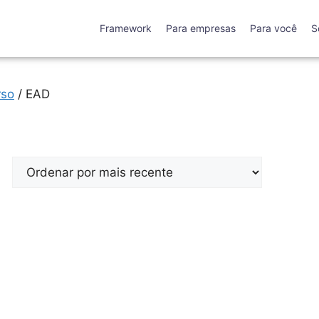
Framework
Para empresas
Para você
S
rso
/ EAD