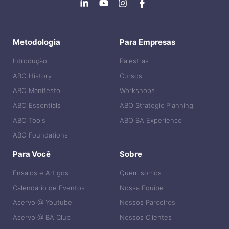
Metodologia
Para Empresas
Introdução
Palestras
ABO History
Cursos
ABO Manifesto
Workshops
ABO Essentials
ABO Strategic Planning
ABO Tools
ABO BA Experience
ABO Foundations
Para Você
Sobre
Ensaios e Artigos
Quem somos
Calendário de Eventos
Nossa Equipe
Acervo @ Youtube
Nossos Parceiros
Acervo @ BA Club
Nossos Clientes