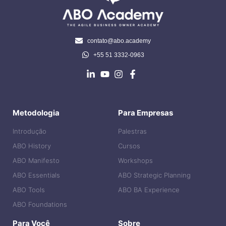
contato@abo.academy
+55 51 3332-0963
Metodologia
Para Empresas
Introdução
Palestras
ABO History
Cursos
ABO Manifesto
Workshops
ABO Essentials
ABO Strategic Planning
ABO Tools
ABO BA Experience
ABO Foundations
Para Você
Sobre