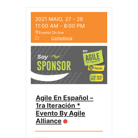
2021 MAIO, 27 - 28
11:00 AM
-
8:00 PM
Evento On line
Conferência
Agile En Español –
1ra Iteración *
Evento By Agile
Alliance