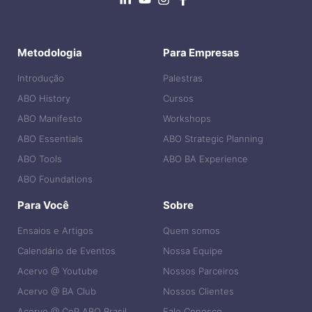
Metodologia
Para Empresas
Introdução
Palestras
ABO History
Cursos
ABO Manifesto
Workshops
ABO Essentials
ABO Strategic Planning
ABO Tools
ABO BA Experience
ABO Foundations
Para Você
Sobre
Ensaios e Artigos
Quem somos
Calendário de Eventos
Nossa Equipe
Acervo @ Youtube
Nossos Parceiros
Acervo @ BA Club
Nossos Clientes
Acervo @ CoP ABO Brasil
Fale Conosco