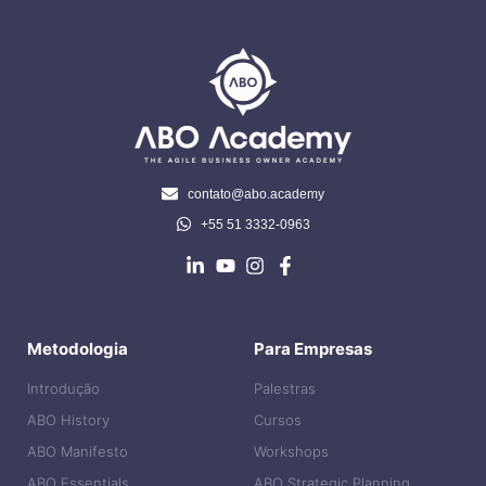
contato@abo.academy
+55 51 3332-0963
Metodologia
Para Empresas
Introdução
Palestras
ABO History
Cursos
ABO Manifesto
Workshops
ABO Essentials
ABO Strategic Planning