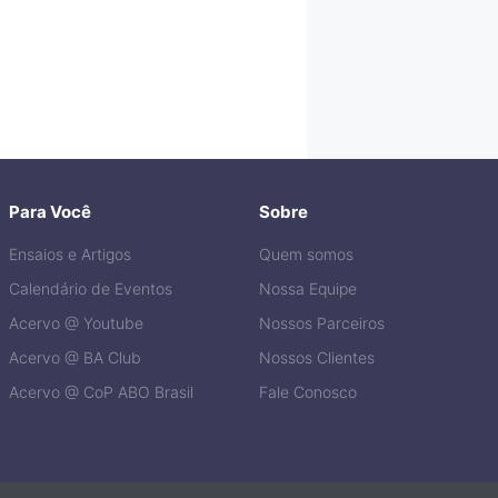
Para Você
Sobre
Ensaios e Artigos
Quem somos
Calendário de Eventos
Nossa Equipe
Acervo @ Youtube
Nossos Parceiros
Acervo @ BA Club
Nossos Clientes
Acervo @ CoP ABO Brasil
Fale Conosco