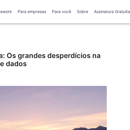
mework
Para empresas
Para você
Sobre
Assinatura Gratuita
: Os grandes desperdícios na
de dados