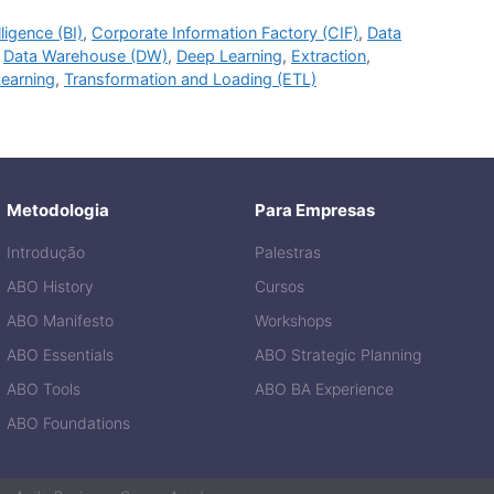
ligence (BI)
,
Corporate Information Factory (CIF)
,
Data
,
Data Warehouse (DW)
,
Deep Learning
,
Extraction
,
earning
,
Transformation and Loading (ETL)
Metodologia
Para Empresas
Introdução
Palestras
ABO History
Cursos
ABO Manifesto
Workshops
ABO Essentials
ABO Strategic Planning
ABO Tools
ABO BA Experience
ABO Foundations