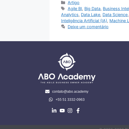
Artigo
Agile BI
,
Big Data
,
Business Intel
Analytics
,
Data Lake
,
Data Science
Inteligência Artificial (IA)
,
Machine L
Deixe um comentário
contato@abo.academy
+55 51 3332-0963