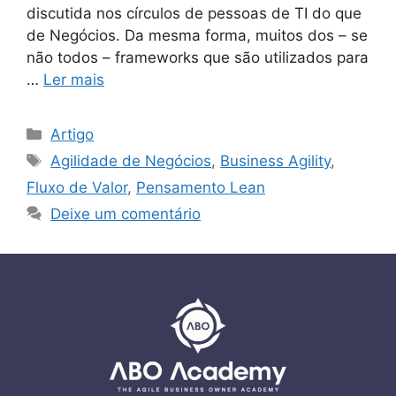
discutida nos círculos de pessoas de TI do que
de Negócios. Da mesma forma, muitos dos – se
não todos – frameworks que são utilizados para
…
Ler mais
Artigo
Agilidade de Negócios
,
Business Agility
,
Fluxo de Valor
,
Pensamento Lean
Deixe um comentário