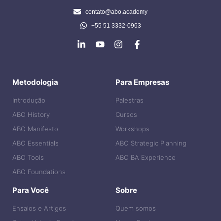
contato@abo.academy
+55 51 3332-0963
Metodologia
Para Empresas
Introdução
Palestras
ABO History
Cursos
ABO Manifesto
Workshops
ABO Essentials
ABO Strategic Planning
ABO Tools
ABO BA Experience
ABO Foundations
Para Você
Sobre
Ensaios e Artigos
Quem somos