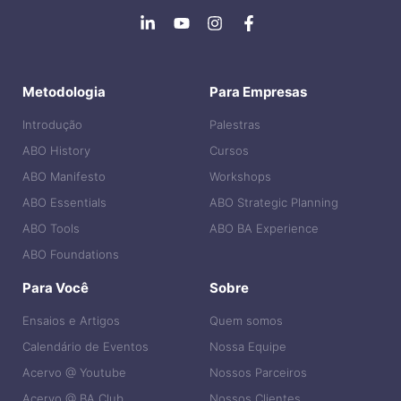
Metodologia
Para Empresas
Introdução
Palestras
ABO History
Cursos
ABO Manifesto
Workshops
ABO Essentials
ABO Strategic Planning
ABO Tools
ABO BA Experience
ABO Foundations
Para Você
Sobre
Ensaios e Artigos
Quem somos
Calendário de Eventos
Nossa Equipe
Acervo @ Youtube
Nossos Parceiros
Acervo @ BA Club
Nossos Clientes