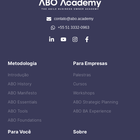
contato@abo.academy
+55 51 3332-0963
Metodologia
Para Empresas
Introdução
Palestras
ABO History
Cursos
ABO Manifesto
Workshops
ABO Essentials
ABO Strategic Planning
ABO Tools
ABO BA Experience
ABO Foundations
Para Você
Sobre