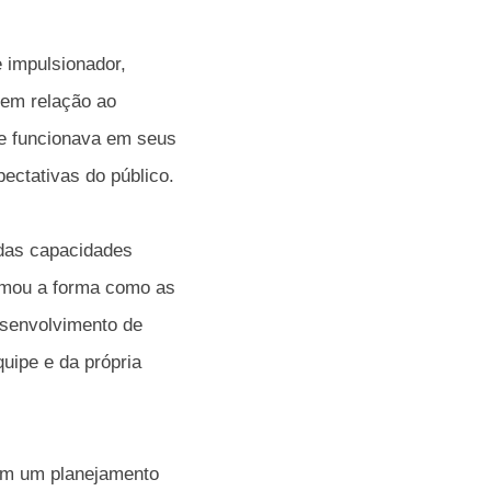
 impulsionador,
 em relação ao
te funcionava em seus
ectativas do público.
 das capacidades
ormou a forma como as
esenvolvimento de
uipe e da própria
com um planejamento