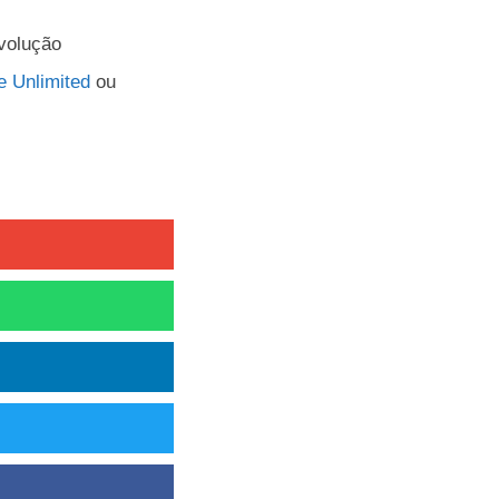
volução
e Unlimited
ou