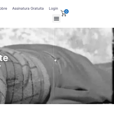
obre
Assinatura Gratuita
Login
0
te
y