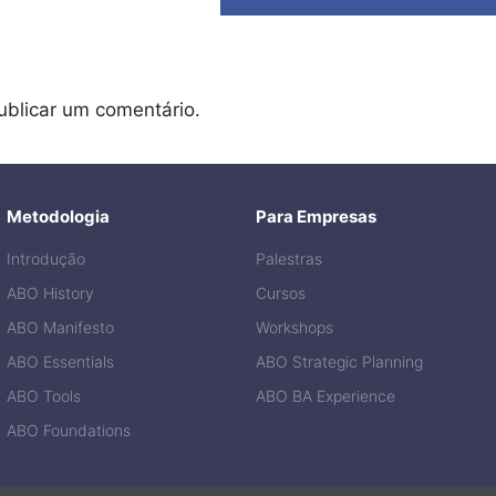
ublicar um comentário.
Metodologia
Para Empresas
Introdução
Palestras
ABO History
Cursos
ABO Manifesto
Workshops
ABO Essentials
ABO Strategic Planning
ABO Tools
ABO BA Experience
ABO Foundations