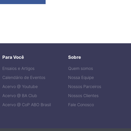
Para Você
Sobre
Ensaios e Artigos
Quem somos
Calendário de Eventos
Nossa Equipe
Acervo @ Youtube
Nossos Parceiros
Acervo @ BA Club
Nossos Clientes
Acervo @ CoP ABO Brasil
Fale Conosco