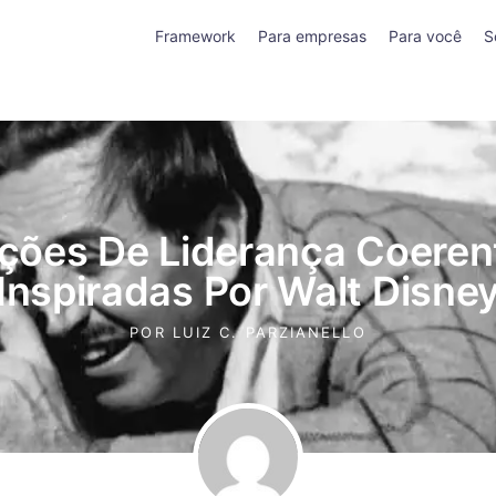
Framework
Para empresas
Para você
S
ições De Liderança Coeren
Inspiradas Por Walt Disne
POR
LUIZ C. PARZIANELLO