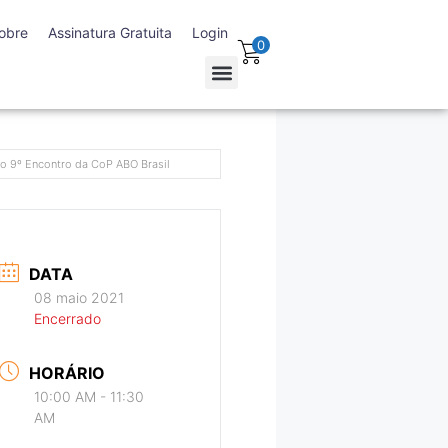
obre
Assinatura Gratuita
Login
0
o 9º Encontro da CoP ABO Brasil
DATA
08 maio 2021
Encerrado
HORÁRIO
10:00 AM - 11:30
AM