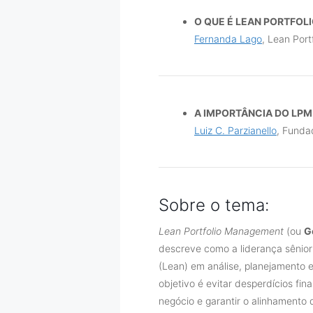
O QUE É LEAN PORTFO
Fernanda Lago
, Lean Por
A IMPORTÂNCIA DO LPM
Luiz C. Parzianello
, Funda
Sobre o tema:
Lean Portfolio Management
(ou
G
descreve como a liderança sênior
(Lean) em análise, planejamento 
objetivo é evitar desperdícios fi
negócio e garantir o alinhamento