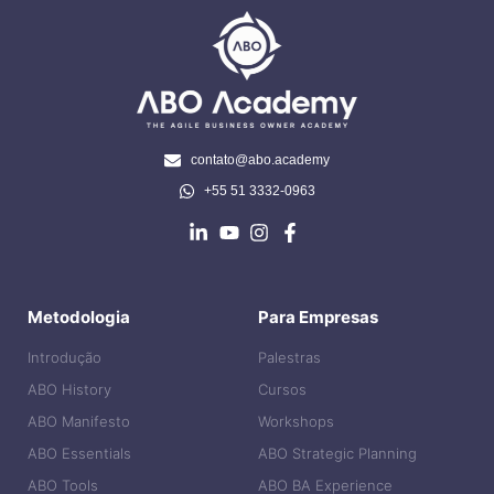
contato@abo.academy
+55 51 3332-0963
Metodologia
Para Empresas
Introdução
Palestras
ABO History
Cursos
ABO Manifesto
Workshops
ABO Essentials
ABO Strategic Planning
ABO Tools
ABO BA Experience