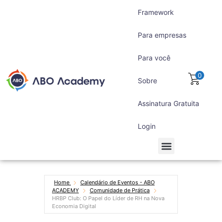
Framework
Para empresas
Para você
0
Sobre
Assinatura Gratuita
Login
Para empresas
Para você
Assinatura Gratuita
Home
Calendário de Eventos - ABO
ACADEMY
Comunidade de Prática
HRBP Club: O Papel do Líder de RH na Nova
Economia Digital