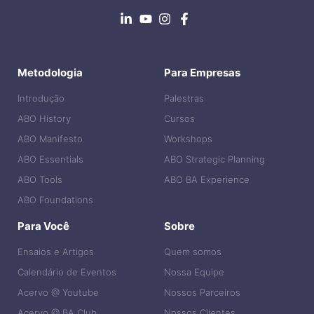
Metodologia
Para Empresas
Introdução
Palestras
ABO History
Cursos
ABO Manifesto
Workshops
ABO Essentials
ABO Strategic Planning
ABO Tools
ABO BA Experience
ABO Foundations
Para Você
Sobre
Ensaios e Artigos
Quem somos
Calendário de Eventos
Nossa Equipe
Acervo @ Youtube
Nossos Parceiros
Acervo @ BA Club
Nossos Clientes