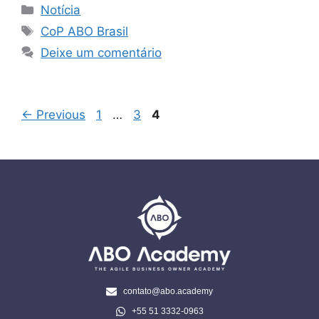
Notícia
CoP ABO Brasil
Deixe um comentário
←
Previous
1
…
3
4
contato@abo.academy
+55 51 3332-0963