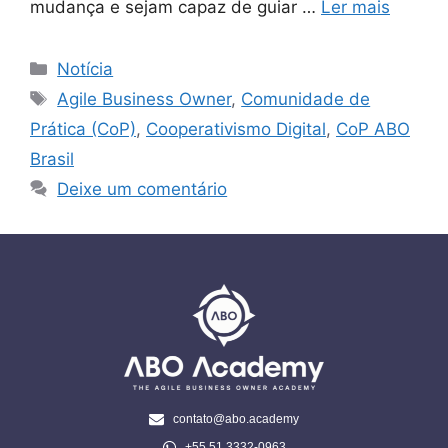
mudança e sejam capaz de guiar …
Ler mais
Notícia
Agile Business Owner
,
Comunidade de
Prática (CoP)
,
Cooperativismo Digital
,
CoP ABO
Brasil
Deixe um comentário
contato@abo.academy
+55 51 3332-0963