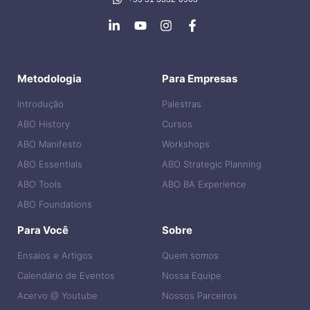
Metodologia
Para Empresas
Introdução
Palestras
ABO History
Cursos
ABO Manifesto
Workshops
ABO Essentials
ABO Strategic Planning
ABO Tools
ABO BA Experience
ABO Foundations
Para Você
Sobre
Ensaios e Artigos
Quem somos
Calendário de Eventos
Nossa Equipe
Acervo @ Youtube
Nossos Parceiros