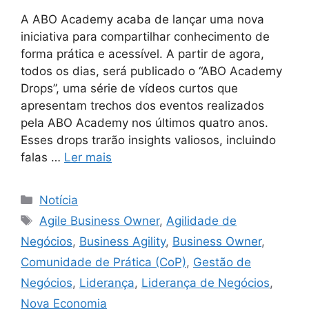
A ABO Academy acaba de lançar uma nova
iniciativa para compartilhar conhecimento de
forma prática e acessível. A partir de agora,
todos os dias, será publicado o “ABO Academy
Drops”, uma série de vídeos curtos que
apresentam trechos dos eventos realizados
pela ABO Academy nos últimos quatro anos.
Esses drops trarão insights valiosos, incluindo
falas …
Ler mais
Notícia
Agile Business Owner
,
Agilidade de
Negócios
,
Business Agility
,
Business Owner
,
Comunidade de Prática (CoP)
,
Gestão de
Negócios
,
Liderança
,
Liderança de Negócios
,
Nova Economia