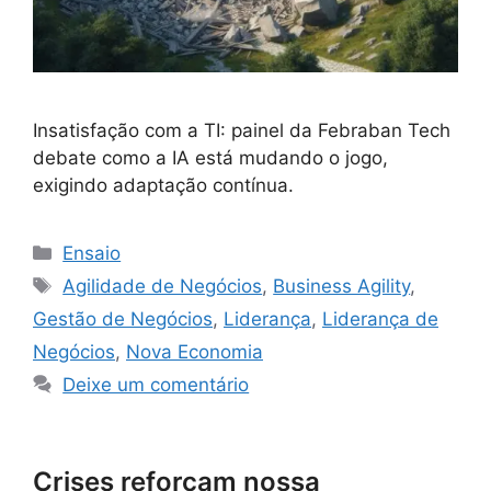
Insatisfação com a TI: painel da Febraban Tech
debate como a IA está mudando o jogo,
exigindo adaptação contínua.
Ensaio
Agilidade de Negócios
,
Business Agility
,
Gestão de Negócios
,
Liderança
,
Liderança de
Negócios
,
Nova Economia
Deixe um comentário
Crises reforçam nossa