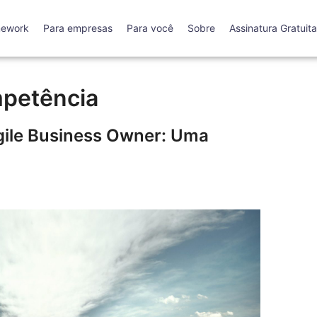
mework
Para empresas
Para você
Sobre
Assinatura Gratuita
petência
ile Business Owner: Uma