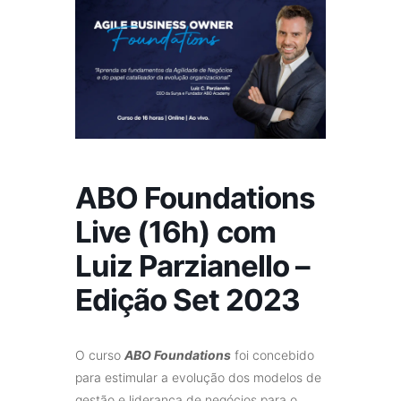
ABO Foundations
Live (16h) com
Luiz Parzianello –
Edição Set 2023
O curso
ABO
Foundations
foi concebido
para estimular a evolução dos modelos de
gestão e liderança de negócios para o