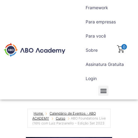
Framework
Para empresas
Para você
0
Sobre
Assinatura Gratuita
Login
Para empresas
Para você
Assinatura Gratuita
Home
Calendário de Eventos - ABO
ACADEMY
Curso
ABO Foundations Live
(16h) com Luiz Parzianello – Edição Set 2023