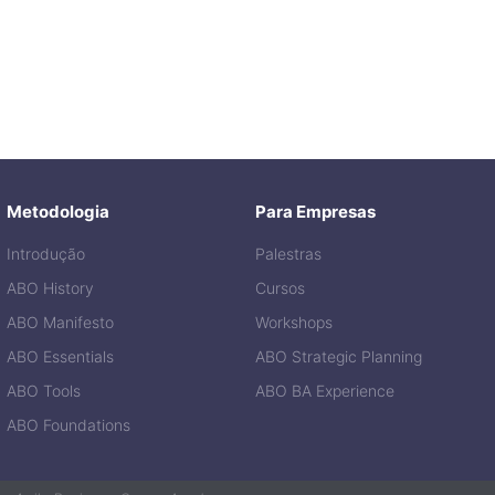
Metodologia
Para Empresas
Introdução
Palestras
ABO History
Cursos
ABO Manifesto
Workshops
ABO Essentials
ABO Strategic Planning
ABO Tools
ABO BA Experience
ABO Foundations