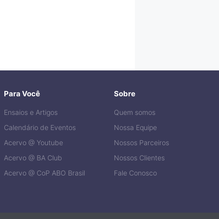
Para Você
Sobre
Ensaios e Artigos
Quem somos
Calendário de Eventos
Nossa Equipe
Acervo @ Youtube
Nossos Parceiros
Acervo @ BA Club
Nossos Clientes
Acervo @ CoP ABO Brasil
Fale Conosco