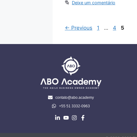
Deixe um comentário
←
Previous
1
…
4
5
contato@abo.academy
+55 51 3332-0963