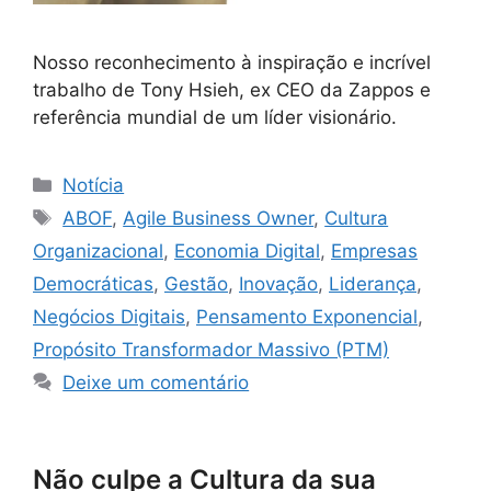
Nosso reconhecimento à inspiração e incrível
trabalho de Tony Hsieh, ex CEO da Zappos e
referência mundial de um líder visionário.
Notícia
ABOF
,
Agile Business Owner
,
Cultura
Organizacional
,
Economia Digital
,
Empresas
Democráticas
,
Gestão
,
Inovação
,
Liderança
,
Negócios Digitais
,
Pensamento Exponencial
,
Propósito Transformador Massivo (PTM)
Deixe um comentário
Não culpe a Cultura da sua