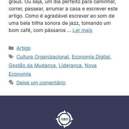
graus. Ou seja, um dia perfeito para caminhar,
correr, passear, arrumar a casa e escrever este
artigo. Como é agradável escrever ao som de
uma bela trilha sonora de jazz, tomando um
bom café, com pássaros …
Ler mais
Artigo
Cultura Organizacional
,
Economia Digital
,
Gestão da Mudança
,
Liderança
,
Nova
Economia
Deixe um comentário