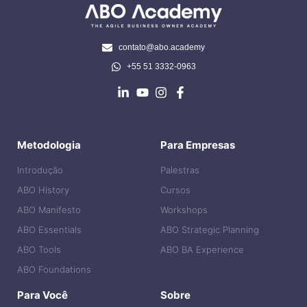
contato@abo.academy
+55 51 3332-0963
Metodologia
Para Empresas
Introdução
Palestras
ABO History
Cursos
ABO Manifesto
Workshops
ABO Essentials
ABO Strategic Planning
ABO Tools
ABO BA Experience
ABO Foundations
Para Você
Sobre