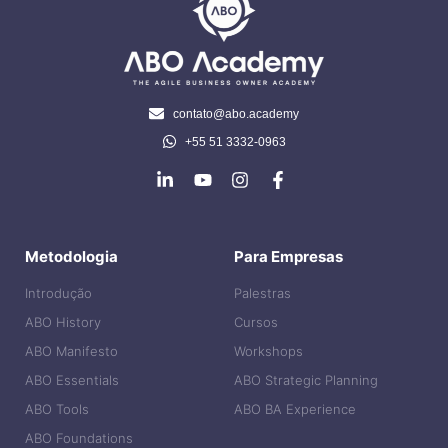
contato@abo.academy
+55 51 3332-0963
Metodologia
Para Empresas
Introdução
Palestras
ABO History
Cursos
ABO Manifesto
Workshops
ABO Essentials
ABO Strategic Planning
ABO Tools
ABO BA Experience
ABO Foundations