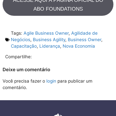
ACESSE AQUI A PÁGINA OFICIAL DO
ABO FOUNDATIONS
Tags:
Agile Business Owner
,
Agilidade de
Negócios
,
Business Agility
,
Business Owner
,
Capacitação
,
Liderança
,
Nova Economia
Compartilhe:
Deixe um comentário
Você precisa fazer o
login
para publicar um
comentário.