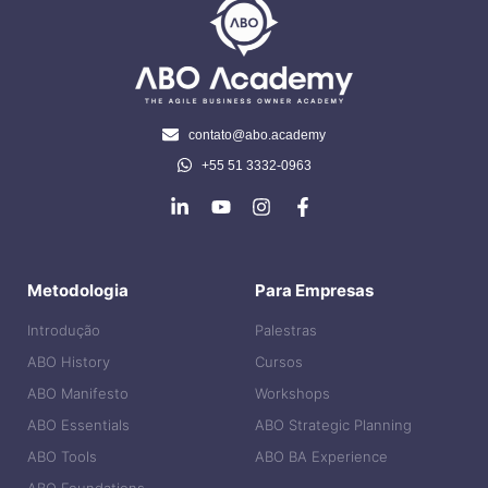
contato@abo.academy
+55 51 3332-0963
Metodologia
Para Empresas
Introdução
Palestras
ABO History
Cursos
ABO Manifesto
Workshops
ABO Essentials
ABO Strategic Planning
ABO Tools
ABO BA Experience
ABO Foundations