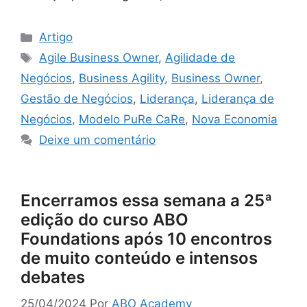
Artigo
Agile Business Owner
,
Agilidade de
Negócios
,
Business Agility
,
Business Owner
,
Gestão de Negócios
,
Liderança
,
Liderança de
Negócios
,
Modelo PuRe CaRe
,
Nova Economia
Deixe um comentário
Encerramos essa semana a 25ª
edição do curso ABO
Foundations após 10 encontros
de muito conteúdo e intensos
debates
25/04/2024
Por
ABO Academy