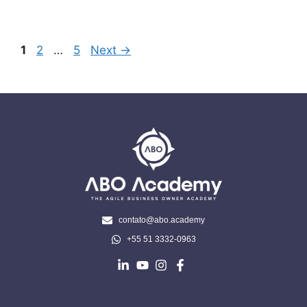
1
2
…
5
Next
→
contato@abo.academy
+55 51 3332-0963