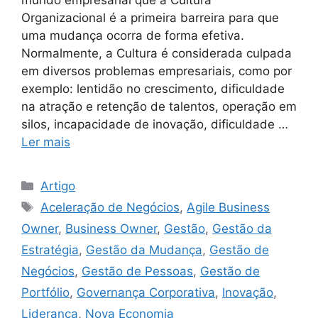
Organizacional é a primeira barreira para que
uma mudança ocorra de forma efetiva.
Normalmente, a Cultura é considerada culpada
em diversos problemas empresariais, como por
exemplo: lentidão no crescimento, dificuldade
na atração e retenção de talentos, operação em
silos, incapacidade de inovação, dificuldade …
Ler mais
Artigo
Aceleração de Negócios
,
Agile Business
Owner
,
Business Owner
,
Gestão
,
Gestão da
Estratégia
,
Gestão da Mudança
,
Gestão de
Negócios
,
Gestão de Pessoas
,
Gestão de
Portfólio
,
Governança Corporativa
,
Inovação
,
Liderança
,
Nova Economia