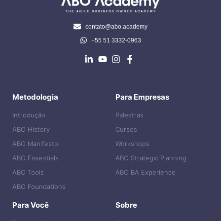
contato@abo.academy
+55 51 3332-0963
Metodologia
Para Empresas
Introdução
Palestras
ABO History
Cursos
ABO Manifesto
Workshops
ABO Essentials
ABO Strategic Planning
ABO Tools
ABO BA Experience
ABO Foundations
Para Você
Sobre