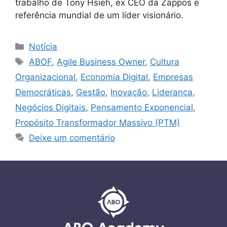
trabalho de Tony Hsieh, ex CEO da Zappos e
referência mundial de um líder visionário.
Notícia
ABOF
,
Agile Business Owner
,
Cultura
Organizacional
,
Economia Digital
,
Empresas
Democráticas
,
Gestão
,
Inovação
,
Liderança
,
Negócios Digitais
,
Pensamento Exponencial
,
Propósito Transformador Massivo (PTM)
Deixe um comentário